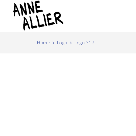
Home
Logo
Logo 31R